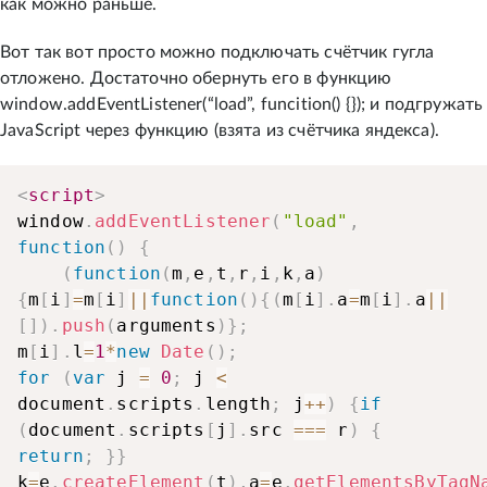
как можно раньше.
Вот так вот просто можно подключать счётчик гугла
отложено. Достаточно обернуть его в функцию
window.addEventListener(“load”, funcition() {}); и подгружать
JavaScript через функцию (взята из счётчика яндекса).
<
script
>
window
.
addEventListener
(
"load"
,
function
(
)
{
(
function
(
m
,
e
,
t
,
r
,
i
,
k
,
a
)
{
m
[
i
]
=
m
[
i
]
||
function
(
)
{
(
m
[
i
]
.
a
=
m
[
i
]
.
a
||
[
]
)
.
push
(
arguments
)
}
;
m
[
i
]
.
l
=
1
*
new
Date
(
)
;
for
(
var
 j 
=
0
;
 j 
<
document
.
scripts
.
length
;
 j
++
)
{
if
(
document
.
scripts
[
j
]
.
src 
===
 r
)
{
return
;
}
}
k
=
e
.
createElement
(
t
)
,
a
=
e
.
getElementsByTagN