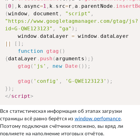
[
0
]
,
k
.
async
=
1
,
k
.
src
=
r
,
a
.
parentNode
.
insertB
(
window
,
 document
,
"script"
,
"https://www.googletagmanager.com/gtag/js?
id=G-QWE123123"
,
"ga"
)
;
    window
.
dataLayer 
=
 window
.
dataLayer 
||
[
]
;
function
gtag
(
)
{
dataLayer
.
push
(
arguments
)
;
}
gtag
(
'js'
,
new
Date
(
)
)
;
gtag
(
'config'
,
'G-QWE123123'
)
;
}
)
;
</
script
>
Вся статистическая информация об этапах загрузки
страницы всё равно берётся из
window.perfomance
.
Поэтому подключая счётчики отложено, вы вряд ли
повлияете на наполнение итоговых отчётов.