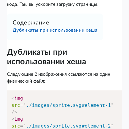
кода. Так, вы ускорите загрузку страницы.
Содержание
Дубликаты при использовании хеша
Дубликаты при
использовании хеша
Следующие 2 изображения ссылаются на один
физический файл:
<
img
src
=
"
./images/sprite.svg#element-1
"
/>
<
img
src
=
"
./images/sprite.svg#element-2
"