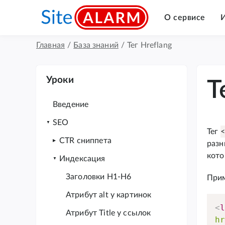
О сервисе
Главная
/
База знаний
/
Тег Hreflang
Уроки
Т
Введение
SEO
Тег
<
CTR сниппета
разн
кото
Индексация
Заголовки H1-H6
Прим
Атрибут alt у картинок
<
Атрибут Title у ссылок
h