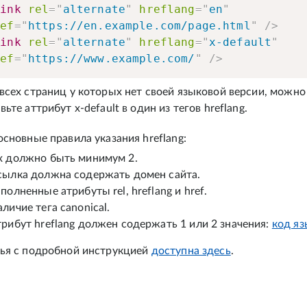
link
rel
=
"
alternate
"
hreflang
=
"
en
"
ref
=
"
https://en.example.com/page.html
"
/>
link
rel
=
"
alternate
"
hreflang
=
"
x-default
"
ref
=
"
https://www.example.com/
"
/>
всех страниц у которых нет своей языковой версии, можн
вьте аттрибут x-default в один из тегов hreflang.
основные правила указания hreflang:
х должно быть минимум 2.
сылка должна содержать домен сайта.
полненные атрибуты rel, hreflang и href.
личие тега canonical.
трибут hreflang должен содержать 1 или 2 значения:
код яз
ья с подробной инструкцией
доступна здесь
.