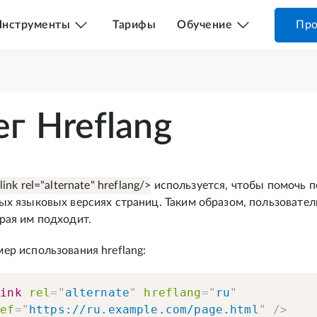
Инструменты
Тарифы
Обучение
Про
ег Hreflang
link rel="alternate" hreflang/>
используется, чтобы помочь 
ых языковых версиях страниц. Таким образом, пользовател
рая им подходит.
ер использования hreflang:
link
rel
=
"
alternate
"
hreflang
=
"
ru
"
ref
=
"
https://ru.example.com/page.html
"
/>