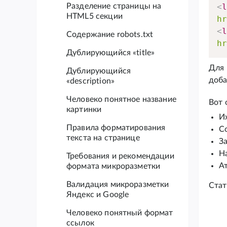
Разделение страницы на
<
HTML5 секции
h
<
Содержание robots.txt
h
Дублирующийся «title»
Для 
Дублирующийся
доба
«description»
Человеко понятное название
Вот 
картинки
И
Правила форматирования
С
текста на странице
За
На
Требования и рекомендации
А
формата микроразметки
Валидация микроразметки
Стат
Яндекс и Google
Человеко понятный формат
ссылок