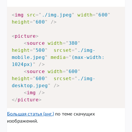
<
img
src
=
"
./img.jpeg
"
width
=
"
600
"
height
=
"
600
"
/>
<
picture
>
<
source
width
=
"
380
"
height
=
"
500
"
srcset
=
"
./img-
mobile.jpeg
"
media
=
"
(max-width: 
1024px)
"
/>
<
source
width
=
"
600
"
height
=
"
600
"
srcset
=
"
./img-
desktop.jpeg
"
/>
<
img
/>
</
picture
>
Большая статья (анг.)
по теме скачущих
изображений.